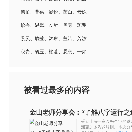
德留、萱嘉、涵悦、茜白、云姝
珍令、温馨、友针、另芳、琼明
景灵、毓莹、沐琳、莹洁、芳汝
秋青、襄玉、榆蔓、恩慈、一如
被看过最多的内容
金山老师分享会：“了解八字运行之
受到上海一家金融企业的邀
活更加多彩的培训。本次分