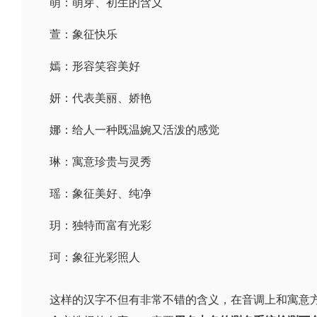
萌：萌芽、初生的含义
萱：象征快乐
嫣：形容笑容美好
妍：代表美丽、娇艳
娜：给人一种既温婉又活泼的感觉
琳：寓意珍贵与灵秀
瑶：象征美好、纯净
玥：独特而富有光彩
珂：象征光彩照人
这样的汉字不但有非常不错的含义，在音调上和寓意