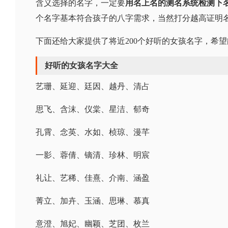
含义选择的名字，一定要
用名上名的测名系统检测下名
个名字基本符合孩子的八字需求，当然打分越高证明
下面还给大家提供了将近200个好听的女孩名字，希
好听的女孩名字大全
艺珊、延迎、廷因、越丹、清占
思飞、含沫、仪棠、星洁、郁奇
孔霄、念英、水如、桢琼、漫芊
一影、蓉倩、镝清、珍林、明宸
礼让、艺稀、佳熹、介南、涵盈
菁立、加卉、玉涵、思琳、慕真
意澄、旭妃、幽颖、芝团、枚兰