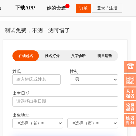
5
全
下载APP
你的命造
登录
/
注册
订单
测试免费，不测一测可惜了
在线起名
姓名打分
八字诊断
明日运势
姓氏
性别
出生日期
出生地址