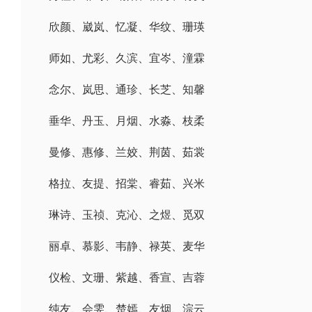
欣颜、崴岚、忆凝、华纹、珊瑛
师如、尤彩、久滨、宜岑、潼霖
念尔、岚思、通珍、长芝、知馨
垂华、丹玉、月烟、水淼、枝柔
曼修、惠修、兰姣、荆茵、茹裳
格拉、友提、招棠、睿茹、兴米
琳诗、玉祯、克沁、之煜、觅双
丽卓、慕影、韦静、禄英、麦华
仪检、文珊、紫越、香宣、吉蓉
纯友、会雯、楚嫣、友烟、淙云