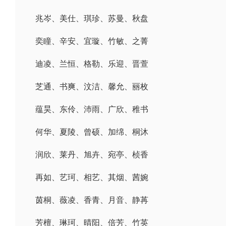
兆岑、美仕、琪珍、苏曼、秋盘
奕瞳、辛安、宜璇、竹敏、之菁
迪凌、兰恒、格勒、乐迎、晋萱
芝通、书爽、汶洁、馨允、丽枚
蕴昊、东伶、沛雨、广欣、稚书
何华、夏陵、曾硕、加绵、桐沐
润欣、莱丹、旭卉、宛亭、桢香
再如、艺珂、相艺、其烟、茜婉
茵桐、薇凌、香青、月音、静苒
芳檀、琳珂、晴阳、倍芳、竹英