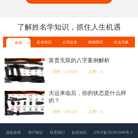
了解姓名学知识，抓住人生机遇
起名知识
公司起名
面相测试
社会万象
推荐
富贵无双的八字案例解析
「浏览：1120次」
「点赞：0」
大运来临后，你的状态是什么样
的？
「浏览：2035次」
「点赞：0」
隐私政策
-
用户协议
-
联系我们
-
起名知识
-
沪ICP备2022011040号-3